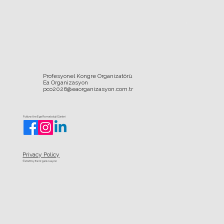
Gönder
Profesyonel Kongre Organizatörü
Ea Organizasyon
pco2026@eaorganizasyon.com.tr
Follow the Ege Romatoloji Günleri
Privacy Policy
©2026 by Ea Organizasyon