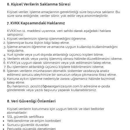
6. Kişisel Verilerin Saklanma Süresi
Kişisel veriler, işleme amaçlarının gerektirdiği süre boyunca saklanır. Bu
süre sona erdiğinde, veriler silinir, yok edilir veya anonimleştirilir.
7. KVKK Kapsamındaki Haklarınız
KVKK’nın 11. maddesi uyarınca, veri sahibi olarak aşağıdaki haklara
sahipsiniz:
Kişisel verilerinizin işlenip işlenmediğini öğrenme,
İşlenmişse buna ilişkin bilgi talep etme,
İşleme amacını öğrenme ve amacına uygun kullanılıp kullanılmadığını
sorgulama,
Yurt içinde veya yurt dışında aktarıldığı üçüncü kişileri bilme,
Verilerin eksik veya yanlış işlenmiş olması hâlinde düzeltilmesini isteme,
KVKK’ya uygun olarak silinmesini veya yok edilmesini talep etme,
Bu işlemlerin aktarıldığı üçüncü kişilere bildirilmesini isteme,
İşlenen verilerin münhasıran otomatik sistemler vasıtasıyla analiz
edilmesi sonucu aleyhinize bir sonucun ortaya çıkmasına itiraz etme,
Kanuna aykırı işlenme nedeniyle zarara uğramanız hâlinde tazminat
talep etme.
Bu haklarınızı,
pco2026@eaorganizasyon.com.tr
adresine e-posta
göndererek veya yazılı başvuru yaparak kullanabilirsiniz.
8. Veri Güvenliği Önlemleri
Kişisel verilerin korunması için uygun teknik ve idari tedbirler
alınmaktadır:
SSL güvenlik sertifikası
Yetkilendirme ve erişim kontrolleri
Sunucu güvenlik duvarları
Periyodik güvenlik denetimleri