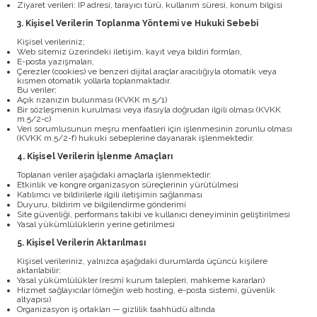
Ziyaret verileri: IP adresi, tarayıcı türü, kullanım süresi, konum bilgisi
3. Kişisel Verilerin Toplanma Yöntemi ve Hukuki Sebebi
Kişisel verileriniz;
Web sitemiz üzerindeki iletişim, kayıt veya bildiri formları,
E-posta yazışmaları,
Çerezler (cookies) ve benzeri dijital araçlar aracılığıyla otomatik veya
kısmen otomatik yollarla toplanmaktadır.
Bu veriler;
Açık rızanızın bulunması (KVKK m.5/1)
Bir sözleşmenin kurulması veya ifasıyla doğrudan ilgili olması (KVKK
m.5/2-c)
Veri sorumlusunun meşru menfaatleri için işlenmesinin zorunlu olması
(KVKK m.5/2-f) hukuki sebeplerine dayanarak işlenmektedir.
4. Kişisel Verilerin İşlenme Amaçları
Toplanan veriler aşağıdaki amaçlarla işlenmektedir:
Etkinlik ve kongre organizasyon süreçlerinin yürütülmesi
Katılımcı ve bildirilerle ilgili iletişimin sağlanması
Duyuru, bildirim ve bilgilendirme gönderimi
Site güvenliği, performans takibi ve kullanıcı deneyiminin geliştirilmesi
Yasal yükümlülüklerin yerine getirilmesi
5. Kişisel Verilerin Aktarılması
Kişisel verileriniz, yalnızca aşağıdaki durumlarda üçüncü kişilere
aktarılabilir:
Yasal yükümlülükler (resmî kurum talepleri, mahkeme kararları)
Hizmet sağlayıcılar (örneğin web hosting, e-posta sistemi, güvenlik
altyapısı)
Organizasyon iş ortakları — gizlilik taahhüdü altında