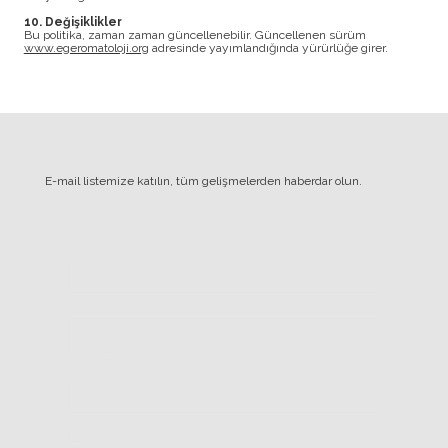
10. Değişiklikler
Bu politika, zaman zaman güncellenebilir. Güncellenen sürüm
www.egeromatoloji.org
adresinde yayımlandığında yürürlüğe girer.
E-mail listemize katılın, tüm gelişmelerden haberdar olun.
Ad
*
Soyad
*
Email
*
Kongre detaylarının iletilmesine izin 
veriyorum