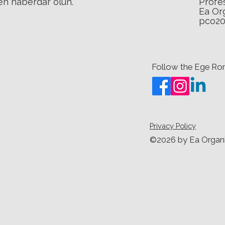
Profe
den haberdar olun.
Ea Or
pco20
Follow the Ege Rom
Privacy Policy
©2026 by Ea Organ