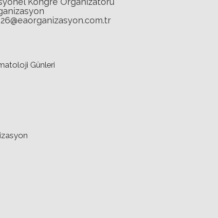
syonel Kongre Organizatörü
ganizasyon
26@eaorganizasyon.com.tr
atoloji Günleri
izasyon