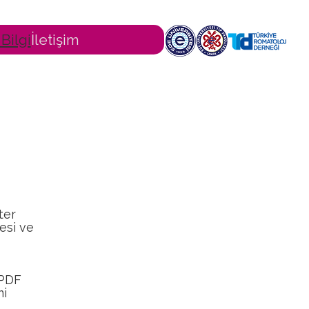
Bilgi
İletişim
ter
esi ve
 PDF
mi