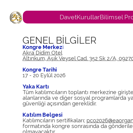
Davet
Kurullar
Bilimsel P
GENEL BİLGİLER
Kongre Merkez
i
Akra Didim Otel
Altınkum, Aşık Veysel Cad. 352 Sk 2/A, 092
Kongre Tarihi
17 - 20 Eylül 2026
Yaka Kartı
Tüm katılımcıların toplantı merkezine girişte
alanlarında ve diğer sosyal programlarda yak
güvenliği açısından gereklidir.
Katılım Belgesi
Katılımcıların sertifikaları;
pco2026@eaorgani
formatında kongre sonrasında da gönderilebi
olmayacaktır.​