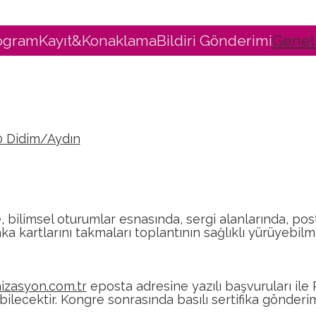
rogram
Kayıt&Konaklama
Bildiri Gönderimi
Genel 
70 Didim/Aydın
, bilimsel oturumlar esnasında, sergi alanlarında, pos
a kartlarını takmaları toplantının sağlıklı yürüyebilm
zasyon.com.tr
eposta adresine yazılı başvuruları ile
lecektir. Kongre sonrasında basılı sertifika gönderi